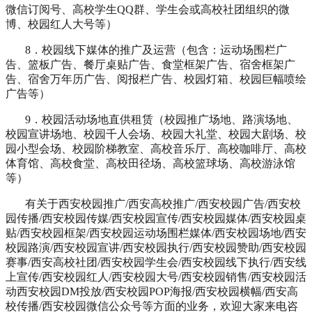
微信订阅号、高校学生QQ群、学生会或高校社团组织的微
博、校园红人大号等）
8．校园线下媒体的推广及运营（包含：运动场围栏广
告、篮板广告、餐厅桌贴广告、食堂框架广告、宿舍框架广
告、宿舍万年历广告、阅报栏广告、校园灯箱、校园巨幅喷绘
广告等）
9．校园活动场地直供租赁（校园推广场地、路演场地、
校园宣讲场地、校园千人会场、校园大礼堂、校园大剧场、校
园小型会场、校园阶梯教室、高校音乐厅、高校咖啡厅、高校
体育馆、高校食堂、高校田径场、高校篮球场、高校游泳馆
等）
有关于西安校园推广/西安高校推广/西安校园广告/西安校
园传播/西安校园传媒/西安校园宣传/西安校园媒体/西安校园桌
贴/西安校园框架/西安校园运动场围栏媒体/西安校园场地/西安
校园路演/西安校园宣讲/西安校园执行/西安校园赞助/西安校园
赛事/西安高校社团/西安校园学生会/西安校园线下执行/西安线
上宣传/西安校园红人/西安校园大号/西安校园销售/西安校园活
动西安校园DM投放/西安校园POP海报/西安校园横幅/西安高
校传播/西安校园微信公众号等方面的业务，欢迎大家来电咨