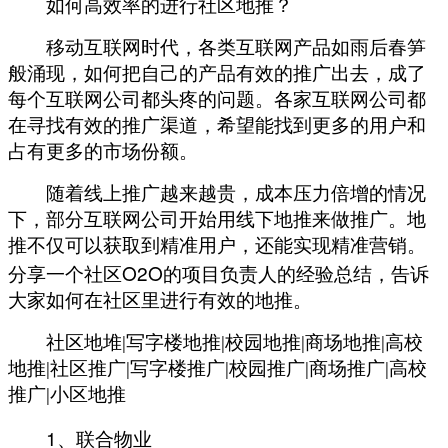
如何高效率的进行社区地推？
移动互联网时代，各类互联网产品如雨后春笋
般涌现，如何把自己的产品有效的推广出去，成了
每个互联网公司都头疼的问题。各家互联网公司都
在寻找有效的推广渠道，希望能找到更多的用户和
占有更多的市场份额。
随着线上推广越来越贵，成本压力倍增的情况
下，部分互联网公司开始用线下地推来做推广。地
推不仅可以获取到精准用户，还能实现精准营销。
O2O
分享一个社区
的项目负责人的经验总结，告诉
大家如何在社区里进行有效的地推。
社区地堆
|
写字楼地推
|
校园地推
|
商场地推
|
高校
地推
|
社区推广
|
写字楼推广
|
校园推广
|
商场推广
|
高校
推广
|
小区地推
1
、联合物业