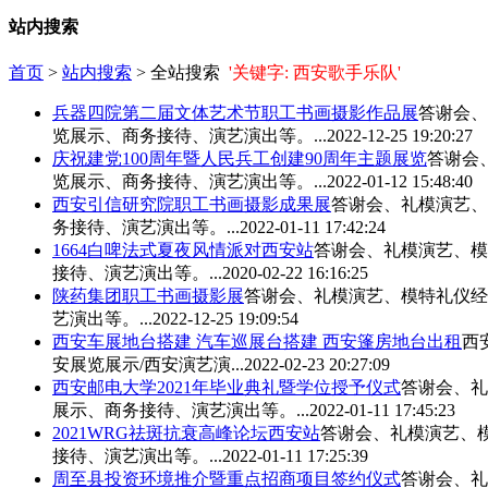
站内搜索
首页
>
站内搜索
> 全站搜索
'关键字: 西安歌手乐队'
兵器四院第二届文体艺术节职工书画摄影作品展
答谢会、
览展示、商务接待、演艺演出等。...
2022-12-25 19:20:27
庆祝建党100周年暨人民兵工创建90周年主题展览
答谢会
览展示、商务接待、演艺演出等。...
2022-01-12 15:48:40
西安引信研究院职工书画摄影成果展
答谢会、礼模演艺、
务接待、演艺演出等。...
2022-01-11 17:42:24
1664白啤法式夏夜风情派对西安站
答谢会、礼模演艺、模
接待、演艺演出等。...
2020-02-22 16:16:25
陕药集团职工书画摄影展
答谢会、礼模演艺、模特礼仪经
艺演出等。...
2022-12-25 19:09:54
西安车展地台搭建 汽车巡展台搭建 西安篷房地台出租
西
安展览展示/西安演艺演...
2022-02-23 20:27:09
西安邮电大学2021年毕业典礼暨学位授予仪式
答谢会、礼
展示、商务接待、演艺演出等。...
2022-01-11 17:45:23
2021WRG祛斑抗衰高峰论坛西安站
答谢会、礼模演艺、
接待、演艺演出等。...
2022-01-11 17:25:39
周至县投资环境推介暨重点招商项目签约仪式
答谢会、礼