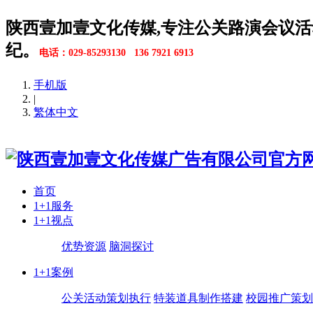
陕西壹加壹文化传媒,专注公关路演会议活
纪。
电话：029-85293130 136 7921 6913
手机版
|
繁体中文
首页
1+1服务
1+1视点
优势资源
脑洞探讨
1+1案例
公关活动策划执行
特装道具制作搭建
校园推广策划