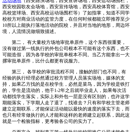
活动场地
（西安路演场地，西安宣讲场地，西安运动场围栏，
西安校园歌友会场地，西安宣传场地，西安高校体育馆，西安
高校篮球场、西安高校运动场围栏等）了如指掌，知道不同学
校校方对商业活动的监管力度，在任何时候都能立即推荐至少
10所以上能执行落地活动的院校，并且对当地的地形，周边环
境，人流情况做细致描述。
第二， 有大量校方场地审批单原件，这个东西很重要，
没有做过第一线执行的外包公司根本不可能有这个东西，也不
可能造假，因为各学校的审批单根本不同。当乙方能拿出一大
摞审批单原件，比什么都更有说服力。
第三， 各学校的审批流程不同，接触的部门也不同，有
经验的执行经理必然通过校方管理人员落实场地，媒体的支
持，如果乙方找的是在校学生，必然是菜鸟，因为学校是铁打
的，学生是流动的，他干1-2年之后就毕业走人，如果每次活
动都找学生落实，实际上和外包一层是没有区别的，也许这学
期能落实，下学期人走了退了，找谁去？只有和学校主管老师
建立定期联系，才能保证活动能以最快的速度的落实下去，而
也只有经常做执行的人才能和这样的老师建立起联系，因此这
就是一个检验指标，更考验各公司的实力了。