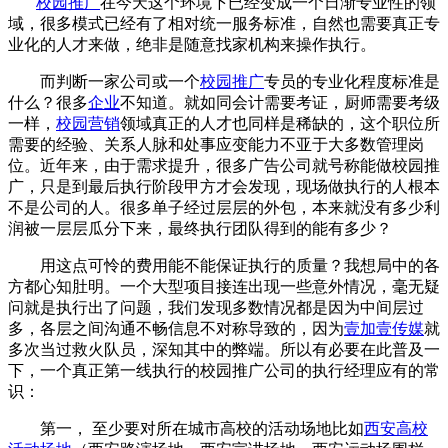
校园推广
在今天这个环境下已经变成一个日渐专业性的领
域，很多模式已经有了相对统一服务标准，自然也需要真正专
业化的人才来做，绝非是随意找家机构来操作执行。
而判断一家公司或一个
校园推广
专员的专业化程度标准是
什么？很多
企业
不知道。就如同会计需要考证，厨师需要考级
一样，
校园营销
领域真正的人才也同样是稀缺的，这个职位所
需要的经验、关系人脉和处事应变能力不亚于大多数管理岗
位。近年来，由于需求提升，很多广告公司就号称能做校园推
广，只是到最后执行阶段甲方才会发现，现场做执行的人根本
不是公司的人。很多单子经过层层的外包，本来就没有多少利
润被一层层瓜分下来，最终执行团队得到的能有多少？
用这点可怜的费用能不能保证执行的质量？我想局中的各
方都心知肚明。一个大型项目接连出现一些意外情况，毫无疑
问就是执行出了问题，我们发现多数情况都是因为中间层过
多，各层之间沟通不畅信息不对称导致的，因为
壹加壹传媒
就
多次当过救火队员，深知其中的弊端。所以有必要在此普及一
下，一个真正第一线执行的校园推广公司的执行经理应有的常
识：
第一， 至少要对所在城市高校的活动场地比如
西安高校