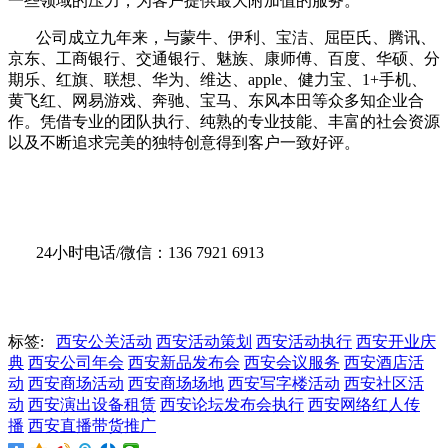
一些领域的压力，为客户提供最大附加值的服务。
公司成立九年来，与蒙牛、伊利、宝洁、屈臣氏、腾讯、
京东、工商银行、交通银行、魅族、康师傅、百度、华硕、分
期乐、红旗、联想、华为、维达、apple、健力宝、1+手机、
黄飞红、网易游戏、奔驰、宝马、东风本田等众多知企业合
作。凭借专业的团队执行、纯熟的专业技能、丰富的社会资源
以及不断追求完美的独特创意得到客户一致好评。
24小时电话/微信：136 7921 6913
标签:
西安公关活动
西安活动策划
西安活动执行
西安开业庆
典
西安公司年会
西安新品发布会
西安会议服务
西安酒店活
动
西安商场活动
西安商场场地
西安写字楼活动
西安社区活
动
西安演出设备租赁
西安论坛发布会执行
西安网络红人传
播
西安直播带货推广