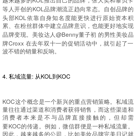
越来越多的
推出自己的品牌，张大奕和黎贝卡
KOL
等人开创的
品牌潮流正趋向常态。自创品牌的
KOL
头部
依靠自身知名度能更快进行原始资本积
累、在粉丝群体中建立品牌意识，也能更好地实现
@Benny
品牌变现。美妆达人
董子初
的男性美妆品
Croxx
牌
在去年双十一的促销活动中，就引起了一
波不错的销量和反响。
4.
:
KOL
KOC
私域流量
从
到
KOC
这个概念是一个新兴的重点营销策略。私域流
量往往通过渠道和消费者获得销售，而这些渠道和
消费者本来是不与品牌直接接触的，但却需
KOC
要
的传递。例如，微信群便是一种私域流量。
因此，越来越多的公司，比如美妆品牌完美日记就