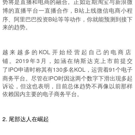
势将是直播和电商的融合。正如近期淘宝与新浪微
B
博的直播平台一直播合作，
站上线微信电商小程
B
序、阿里巴巴投资
站等等动作，你就能预测到接下
来的趋势。
KOL
越来越多的
开始经营起自己的电商店
2019
3
铺。
年
月，如涵在纳斯达克上市前提交
IPO
130
KOL
91
了
申请时称其有
多名
，运营着
个电子
IPO
商务平台。尽管在
时因这两个数字下滑出现多起
诉讼，但这也表明，目前总体趋势不再像以前那样
依赖国内主要的电子商务平台。
2.
尾部达人在崛起