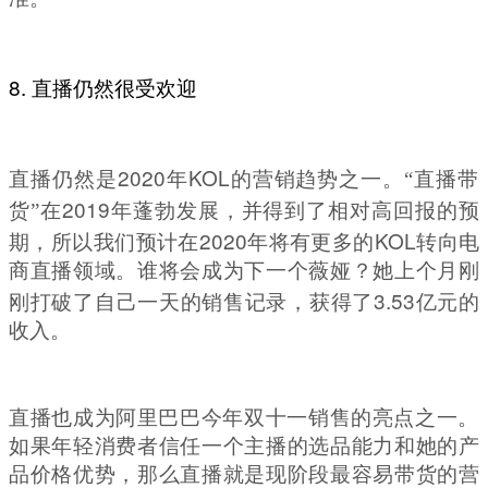
8.
直播仍然很受欢迎
2020
KOL
直播仍然是
年
的营销趋势之一。
“
直播带
2019
货
”
在
年蓬勃发展，并得到了相对高回报的预
2020
KOL
期，所以我们预计在
年将有更多的
转向电
商直播领域。谁将会成为下一个薇娅？她上个月刚
3.53
刚打破了自己一天的销售记录，获得了
亿元的
收入。
直播也成为阿里巴巴今年双十一销售的亮点之一。
如果年轻消费者信任一个主播的选品能力和她的产
品价格优势，那么直播就是现阶段最容易带货的营