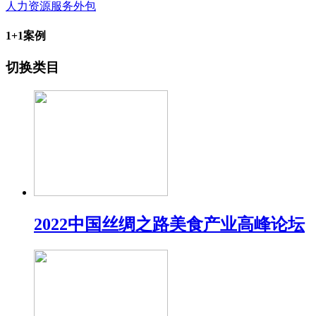
人力资源服务外包
1+1案例
切换类目
2022中国丝绸之路美食产业高峰论坛