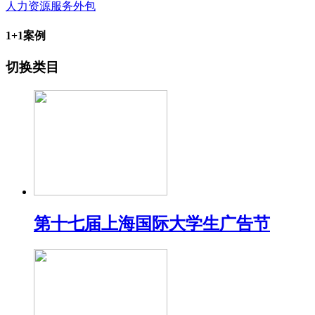
人力资源服务外包
1+1案例
切换类目
第十七届上海国际大学生广告节